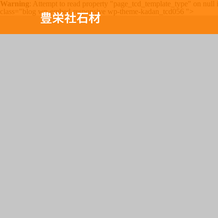
Warning
: Attempt to read property "page_tcd_template_type" on null
class="blog wp-embed-responsive wp-theme-kadan_tcd056 ">
豊栄社石材