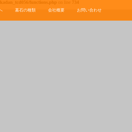
/kadan_tcd056/functions.php
on line
734
へ
墓石の種類
会社概要
お問い合わせ