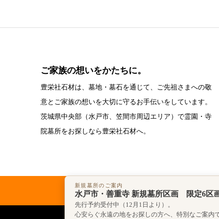
ご家族の想いをかたちに。
豊栄社石材は、墓地・墓石を通じて、ご先祖さまへの敬
意とご家族の想いを大切に守るお手伝いをしています。
茨城県中央部（水戸市、笠間市周辺エリア）で霊園・寺
院墓所をお探しなら豊栄社石材へ。
新規墓所のご案内
永代供養
水戸市・善重寺 新規墓所区画 限定6区
先行予約受付中（12月1日より）。
心安らぐ永遠の地をお探しの方へ、特別なご案内